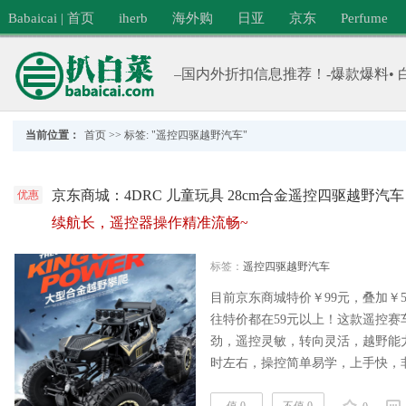
Babaicai | 首页
iherb
海外购
日亚
京东
Perfume
–国内外折扣信息推荐！-爆款爆料• 
当前位置：
首页
>>
标签: "遥控四驱越野汽车"
京东商城：4DRC 儿童玩具 28cm合金遥控四驱越野汽车
优惠
续航长，遥控器操作精准流畅~
标签：
遥控四驱越野汽车
目前京东商城特价￥99元，叠加￥
往特价都在59元以上！这款遥控
劲，遥控灵敏，转向灵活，越野能
时左右，操控简单易学，上手快，非
计，前后双马达，配双电，合金车