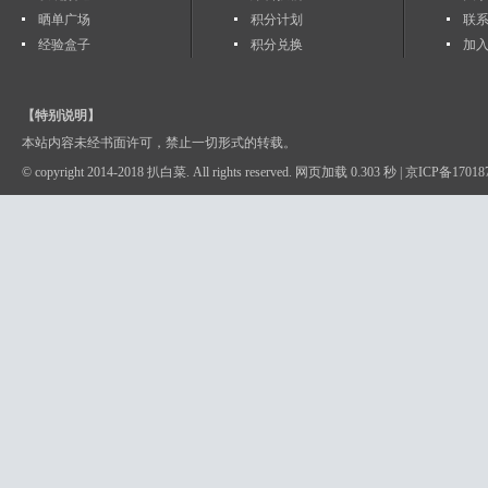
晒单广场
积分计划
联
经验盒子
积分兑换
加入
【特别说明】
本站内容未经书面许可，禁止一切形式的转载。
© copyright 2014-2018 扒白菜. All rights reserved. 网页加载 0.303 秒 |
京ICP备17018