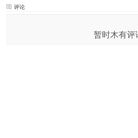
评论
全部评论
（
淘宝网Taobao：极有家认证 宝优妮 DQ-0973 旋转可折叠阳台
邮
已关闭评论
）
暂时木有评
我要留言