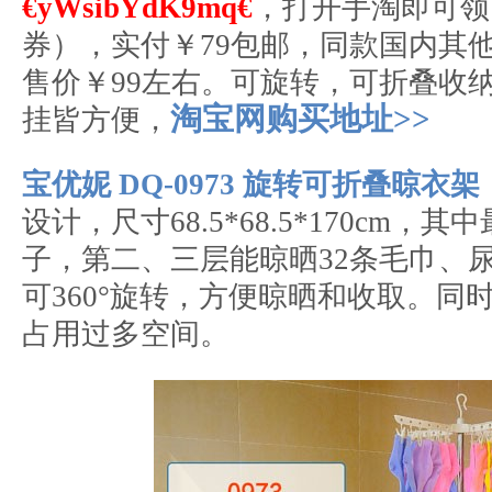
€yWsibYdK9mq€
，打开手淘即可领
券），实付￥79包邮，同款国内其
售价￥99左右。可旋转，可折叠收
淘宝网购买地址>>
挂皆方便，
宝优妮 DQ-0973 旋转可折叠晾衣架
设计，尺寸68.5*68.5*170cm，
子，第二、三层能晾晒32条毛巾、
可360°旋转，方便晾晒和收取。同
占用过多空间。