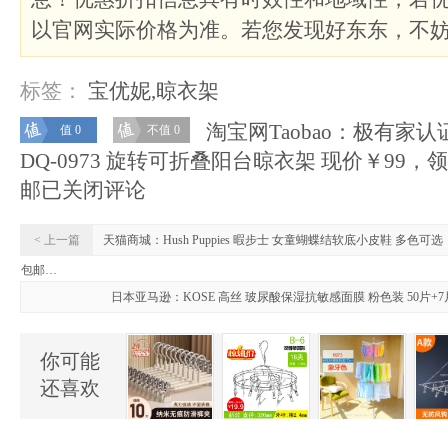
以官网实际价格为准。若您发现好东东，不
标签：
宝优妮
,
晾衣架
淘宝网Taobao：极有家认
值 0
不值 0
DQ-0973 旋转可折叠阳台晾衣架 现价￥99，
邮
已关闭评论
< 上一篇
天猫商城：Hush Puppies 暇步士 女童蝴蝶结软底小皮鞋 多色可
包邮…
日本亚马逊：KOSE 高丝 玻尿酸保湿抗敏感面膜 粉色装 50片+7
你可能
还喜欢