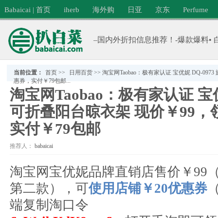
Babaicai | 首页
iherb
海外购
日亚
京东
Perfume
–国内外折扣信息推荐！-爆款爆料• 
当前位置：
首页
>>
日用百货
>>
淘宝网Taobao：极有家认证 宝优妮 DQ-09
惠券，实付￥79包邮...
淘宝网Taobao：极有家认证 宝优
可折叠阳台晾衣架 现价￥99，
实付￥79包邮
推荐人：
babaicai
分类：
日用百货
淘宝网宝优妮品牌直销店售价￥99
第二款），可
使用店铺￥20优惠券
端复制淘口令