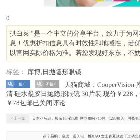
0
扒白菜 "是一个中立的分享平台，致力于为
息！优惠折扣信息具有时效性和地域性，若
以官网实际价格为准。若您发现好东东，不
标签：
库博
,
日抛隐形眼镜
天猫商城：CooperVision
值 0
不值 0
清 硅水凝胶日抛隐形眼镜 30片装 现价￥228
￥78包邮
已关闭评论
< 上一篇
日本亚马逊：贝亲 PP湿纸巾 厚型 80枚×16包（1280枚入）补货
苏宁易购：瘦成一道闪电！樵JIAO 女士春夏款速干运动套