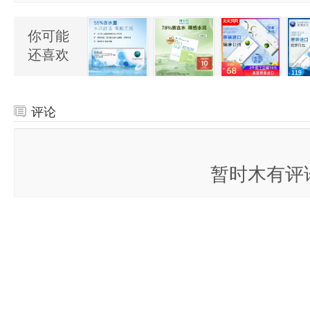
你可能
还喜欢
评论
全部评论
（
天猫商城：CooperVision 库博 清氧清 硅水凝胶日抛隐形眼镜 
￥78包邮
已关闭评论
）
暂时木有评
我要留言