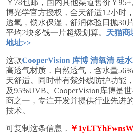
￥78包邮，国内其他渠道售价￥95
博光学官方授权，全天舒适12小时
透氧，锁水保湿，舒润体验日抛30
平均2块多钱一片超级划算。
天猫商
地址>>
这款
CooperVision 库博 清氧清
高透气材质，自然透气，含水量56
天舒适。同时带有紫外线防护功能，能
及95%UVB。CooperVision库
商之一，专注开发并提供行业先进
技术。
可复制这条信息，
￥1yLTYhFwns