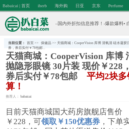
Babaicai | 首页
iherb
海外购
日亚
京东
Perfume
–国内外折扣信息推荐！-爆款爆料• 
当前位置：
首页
>>
保健品
>>
天猫商城：CooperVision 库博 清氧清 硅水凝
券，券后实付￥78包邮...
天猫商城：CooperVision 库
抛隐形眼镜 30片装 现价￥228
券后实付￥78包邮
平均2块多
算！
推荐人：
babaicai
分类：
保健品
目前天猫商城国大药房旗舰店售价
￥228，可
领取￥150优惠券
，下单