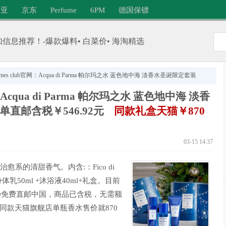
日亚
京东
Perfume
6PM
德国保镖
信息推荐！-爆款爆料• 白菜价• 海淘精选
umes club官网：Acqua di Parma 帕尔玛之水 蓝色地中海 淡香水圣诞限定套装
：Acqua di Parma 帕尔玛之水 蓝色地中海 淡香
凑单直邮含税￥546.92元
同款礼盒天猫￥870
03-15 14:37
系的清甜香气。内含:：Fico di
+身体乳50ml +沐浴液40ml+礼盒。目前
41，满€80免费直邮中国，商品已含税，无需额
，同款天猫旗舰店单瓶香水售价就870