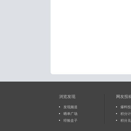
浏览发现
网友投
发现频道
爆料投
晒单广场
积分计
经验盒子
积分兑