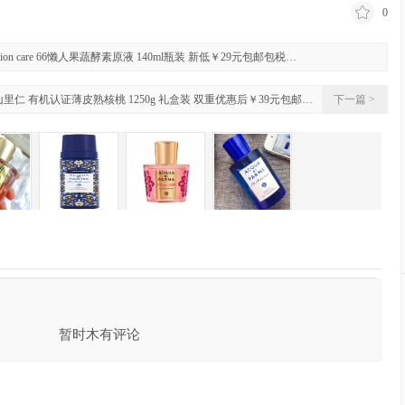
0
on care 66懒人果蔬酵素原液 140ml瓶装 新低￥29元包邮包税…
山里仁 有机认证薄皮熟核桃 1250g 礼盒装 双重优惠后￥39元包邮…
下一篇 >
cqua di Parma 帕尔玛之水 蓝色地中海 淡香水圣诞限定套装 €70.41，凑单直邮含
税￥546.92元
已关闭评论
）
暂时木有评论