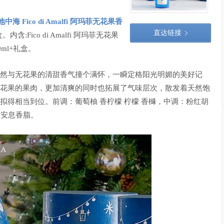
地中海 Fico di Amalfi 阿玛菲无花果香
直达链接
:Fico di Amalfi 阿玛菲无花果
0ml+礼盒。
然与无花果的清甜香气撞个满怀，一瞬定格阳光明媚的美好记
花果的果肉，更加清爽的同时也拓展了气味层次，散发着天然饱
拟得相当到位。前调：葡萄柚 香柠檬 柠檬 香櫞，中调：粉红胡
 安息香脂。