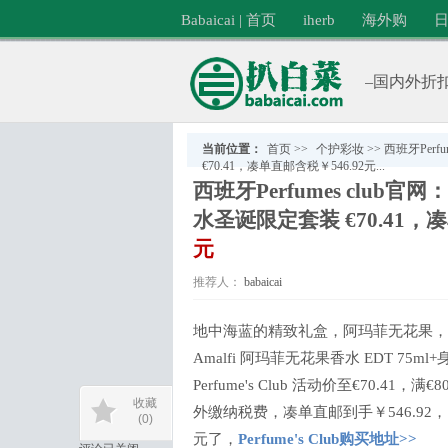
Babaicai | 首页
iherb
海外购
–国内外折扣
当前位置：
首页
>>
个护彩妆
>>
西班牙Perf
€70.41，凑单直邮含税￥546.92元...
西班牙Perfumes club官网
水圣诞限定套装 €70.41，
元
推荐人：
babaicai
分类：
个护彩妆
地中海蓝的精致礼盒，阿玛菲无花果，治愈
Amalfi 阿玛菲无花果香水 EDT 75ml
Perfume's Club 活动价至€70.
收藏
外缴纳税费，凑单直邮到手￥546.92
(0)
元了，
Perfume's Club购买地址>>