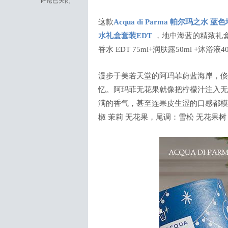
评论已关闭
这款
Acqua di Parma 帕尔玛之水 蓝色
水礼盒套装EDT
，地中海蓝的精致礼盒。内含
香水 EDT 75ml+润肤露50ml +沐浴液4
漫步于美若天堂的阿玛菲蔚蓝海岸，倏
忆。阿玛菲无花果就像把柠檬汁注入无
满的香气，甚至连果皮生涩的口感都模
椒 茉莉 无花果，尾调：雪松 无花果树