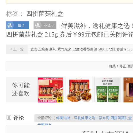
标签：
四拼菌菇礼盒
鲜美滋补，送礼健康之选
值 2
不值 0
四拼菌菇礼盒 215g 券后￥99元包邮
已关闭评
< 上一篇
宜宾五粮液 新礼 紫气东来 52度浓香型白酒 500mL*2瓶 券后￥178
白菜！修正 西洋
你可能
还喜欢
评论
全部评论
（
鲜美滋补，送礼健康之选！福东海 四拼菌菇礼盒 2
我要留言