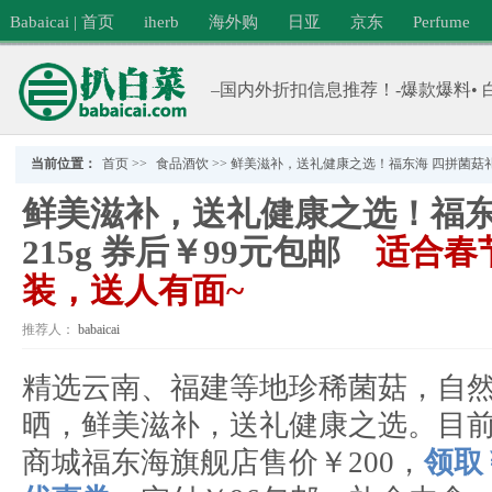
Babaicai | 首页
iherb
海外购
日亚
京东
Perfume
–国内外折扣信息推荐！-爆款爆料• 
当前位置：
首页
>>
食品酒饮
>>
鲜美滋补，送礼健康之选！福东海 四拼菌菇礼盒 2
鲜美滋补，送礼健康之选！福东
215g 券后￥99元包邮
适合春
装，送人有面~
推荐人：
babaicai
分类：
食品酒饮
精选云南、福建等地珍稀菌菇，自
晒，鲜美滋补，送礼健康之选。目
商城福东海旗舰店售价￥200，
领取￥