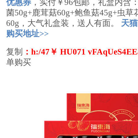
优惠券
，实付￥96包邮，礼盒内含
菌50g+鹿茸菇60g+鲍鱼菇45g+虫草
60g，大气礼盒装，送人有面。
天猫
购买地址>>
复制
：h:/47￥ HU071 vFAqUeS4E
单购买