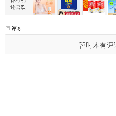
你可能
还喜欢
评论
全部评论
（
白菜！黄金搭档 萌之虎牌 儿童钙铁锌口服液10mL*12支*3盒 券后￥3
暂时木有评
我要留言