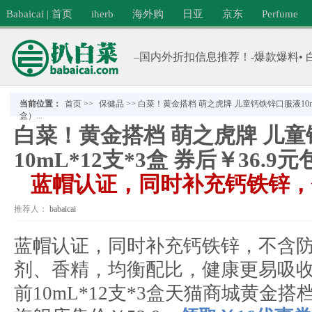
Babaicai | 首页
iherb
海外购
日亚
京东
Perfume
–国内外折扣信息推荐！-爆款爆料• 
当前位置：
首页
>>
保健品
>>
白菜！黄金搭档 萌之虎牌 儿童钙铁锌口服液10mL*1
盒）...
白菜！黄金搭档 萌之虎牌 儿
10mL*12支*3盒 券后￥36.9元
蓝帽认证，同时补充钙铁锌，
推荐人：
babaicai
分类：
保健品
蓝帽认证，同时补充钙铁锌，不含
剂、香精，均衡配比，健康更易吸
前10mL*12支*3盒天猫商城黄金搭