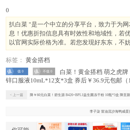
0
扒白菜 "是一个中立的分享平台，致力于为
息！优惠折扣信息具有时效性和地域性，若
以官网实际价格为准。若您发现好东东，不
标签：
黄金搭档
白菜！黄金搭档 萌之虎牌
值 0
不值 0
锌口服液10mL*12支*3盒 券后￥36.9元包邮（1
< 上一篇
降￥60元白菜！碧生源 B420+BPL1益生菌冻干粉 10瓶*3盒 降至新
李子柒 冒油流沙海鸭咸蛋黄酱