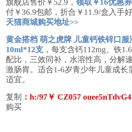
旗舰店售价￥52.9，
领取￥16优惠券
付￥36.9包邮，折合￥11.9/盒入手
天猫商城购买地址>>
黄金搭档 萌之虎牌 儿童钙铁锌口服
10ml*12支
，每支含钙112mg、铁1.6
配比，三效同补，水溶性高，分解
激肠胃。适合1-6岁青少年儿童成长
适宜。
复制
：h:/97￥ CZ057 ouee5nTdvG
购买