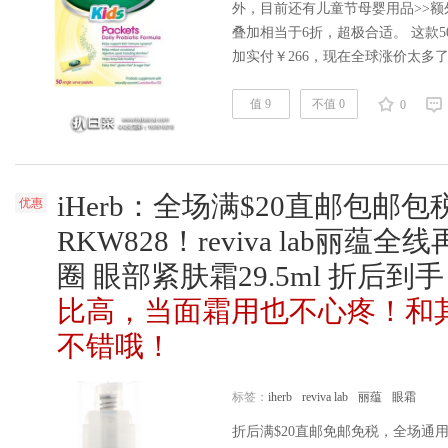
外，目前还有儿童节母婴用品>>额外
叠加相当于6折，超极合适。 这款
加实付￥266，现在全球涨价太多了，
Culturelle是美国益生菌行业领先品牌，此款Cu
Packets 婴幼儿益生菌，所采用的益生菌菌
值 9
不值 0
0
iHerb：全场满$20直邮包邮
优惠
RKW828！reviva lab丽
圈 眼部紧肤霜29.5ml 折后到手
比高，当面霜用也不心疼！和
不错哦！
标签：
iherb
reviva lab
丽蕴
眼霜
折后满$20直邮免邮免税，全场通用