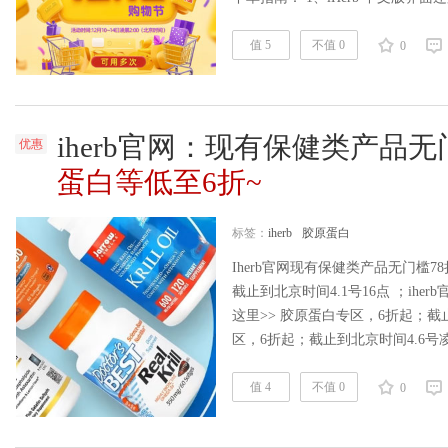
联、Visa、MasterCard、JC
与 24 小时中文邮件客服服务。 2
值 5
不值 0
0
iherb官网：现有保健类产品无
优惠
蛋白等低至6折~
标签：
iherb
胶原蛋白
Iherb官网现有保健类产品无门槛7
截止到北京时间4.1号16点 ；iher
这里>> 胶原蛋白专区，6折起；截
区，6折起；截止到北京时间4.6号
京时间4.6号凌晨； 磷虾油5折起
销品牌8折促销； 满$40免国际运
值 4
不值 0
0