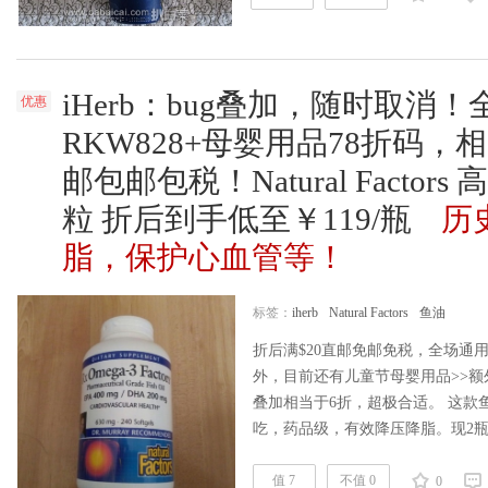
iHerb：bug叠加，随时取消！
优惠
RKW828+母婴用品78折码，相
邮包邮包税！Natural Factor
粒 折后到手低至￥119/瓶
历
脂，保护心血管等！
标签：
iherb
Natural Factors
鱼油
折后满$20直邮免邮免税，全场通用
外，目前还有儿童节母婴用品>>额外
叠加相当于6折，超极合适。 这款
吃，药品级，有效降压降脂。现2瓶
RKW828，拍2件以上实付至￥119/瓶
粒地址>> | 鱼油攻略看这里>> |
值 7
不值 0
0