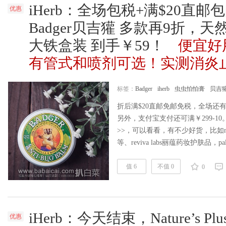
iHerb：全场包税+满$20直邮
优惠
Badger贝吉獾 多款再9折，
大铁盒装 到手￥59！
便宜好
有管式和喷剂可选！实测消炎
标签：
Badger
iherb
虫虫怕怕膏
贝吉
折后满$20直邮免邮免税，全场还有
另外，支付宝支付还可满￥299-10。
>>，可以看看，有不少好货，比如natr
等、reviva labs丽蕴药妆护肤品，
见，北京时间4月2日凌晨1点结束。 
的折扣，此款驱蚊膏好用，大铁盒装，
值 6
不值 0
0
折，直邮包邮免……
阅读全文
iHerb：今天结束，Nature’s 
优惠