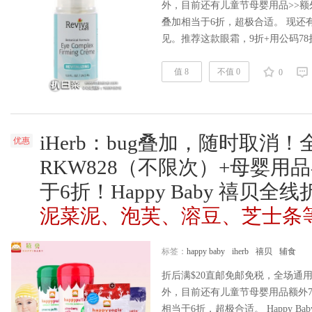
外，目前还有儿童节母婴用品>>额外
叠加相当于6折，超极合适。 现还有re
见。推荐这款眼霜，9折+用公码78
非常便宜，滋润度很好，当面霜或
柏林眼霜混着用效果也很不错。iherb购
值 8
不值 0
0
药妆数一数二的品牌，同时用天然
iHerb：bug叠加，随时取消！
优惠
RKW828（不限次）+母婴用
于6折！Happy Baby 禧贝
泥菜泥、泡芙、溶豆、芝士条
标签：
happy baby
iherb
禧贝
辅食
折后满$20直邮免邮免税，全场通用
外，目前还有儿童节母婴用品额外78
相当于6折，超极合适。 Happy B