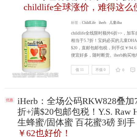
childlife全球涨价，难得这
标签：
ChildLife
iherb
儿童dha
childlife全线限时额外6折>>，
相当于5.7折！宝妈必买的儿童D
$20，直邮包邮包税，到手仅￥94
便宜好多，随时断货。iherb购买地址
$20直邮免邮免税，全场满$20结算
7IHERB618，相当于全场66折，超
值 11
不值 0
0
他东西，则用建议先后输入……
阅
iHerb：全场公码RKW828叠加7
优惠
折+满$20包邮包税！Y.S. Raw
生蜂蜜/固体蜜 百花蜜3磅 到手
￥62也好价！