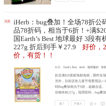
文
iHerb：bug叠加！全场78折公
优惠
品78折码，相当于6折！+满$
国Earth’s Best 地球最好 
227g 折后到手￥27.9
好价，
价，有货！！
标签：
Earth’s Best
iherb
地球最好
米
折后满$20直邮免邮免税，限时全场
另外，目前还有儿童节母婴用品>>额
码Bug叠加相当于6折，超极合适。 该款
谷物米粉227g，现用双码，bug叠
的米粉品牌。还有2段燕麦米粉也是好价。ihe
专场>> | 母婴用品>>额外78折码CH
值 5
不值 0
0