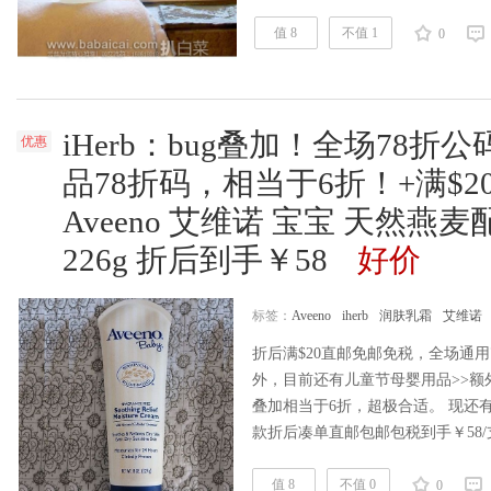
|iherb更多推荐这里>> Aveeno Baby Wa
诺 宝宝二合一洗发沐浴液，天然
值 8
不值 1
0
iHerb：bug叠加！全场78折公
优惠
品78折码，相当于6折！+满$
Aveeno 艾维诺 宝宝 天然燕
226g 折后到手￥58
好价
标签：
Aveeno
iherb
润肤乳霜
艾维诺
折后满$20直邮免邮免税，全场通用
外，目前还有儿童节母婴用品>>额外
叠加相当于6折，超极合适。 现还有A
款折后凑单直邮包邮包税到手￥58/支，便
多推荐这里>> Aveeno Baby Soothin
肤热销产品之一，高达396个高分
值 8
不值 0
0