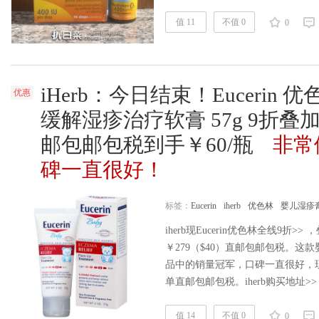
d3滴剂，是加拿大儿科医生首推的
无味，不含人工色素、香精、防腐
值 11
不值 0
0
过敏成 分……
阅读全文
iHerb：今日结束！Eucerin
优惠
缓解湿疹治疗软膏 57g 9折叠
邮包邮包税到手￥60/瓶
非常
碑一直很好！
标签：
Eucerin
iherb
优色林
婴儿湿疹
iherb现Eucerin优色林全线9折>
￥279（$40）直邮包邮包税。
品中的销量冠军，口碑一直很好，现
单直邮包邮包税。iherb购买地址>> Eucerin
TreatMent优色林 婴儿湿疹缓解
宝使用，具有即时镇静肌肤，为肌
值 14
不值 0
0