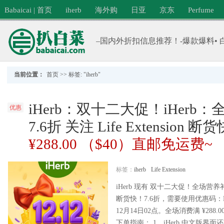
Babaicai | 首页
iherb
海外购
日亚
京东
Perfume
–国内外折扣信息推荐！-爆款爆料• 
当前位置：
首页
>>
标签: "iherb"
iHerb：双十二大促！iHerb
优惠
7.6折 关注 Life Extension 
¥288.00 （$40）直邮免运费~
标签：
iherb
Life Extension
iHerb 现有 双十二大促！全场营养补剂 无
断货快！7.6折，需要使用优惠码：D1
12月14日02点。全场消费满 ¥28
下单指南： 1、iHerb 中文版