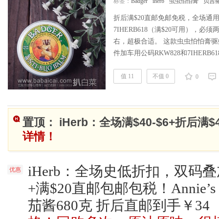
标签：
Badger
iherb
虫虫怕怕膏
贝吉
折后满$20直邮免邮免税，全场通用码
7IHERB618（满$20可用），
右，超极合适。 这款虫虫怕怕膏驱
件加车用公码RKW828和7IHERB6
里都便宜。天然植物萃取，不含驱
道。iherb购买地址>> 这款Badger Compan
值 11
不值 0
0
Rosem……
阅读全文
置顶： iHerb：全场满$40-$6+折后
详情！
iHerb：全场史低折扣，双码
优惠
+满$20直邮包邮包税！Annie’s 
茄酱680克 折后直邮到手￥34