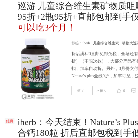
巡游 儿童综合维生素矿物质咀嚼
95折+2瓶95折+直邮包邮到手仅
可以吃3个月！
标签：
iherb
儿童综合维生素
动物大巡
折后满$20直邮免邮免税，全场还有通
折）（不限次数），大部分产品有相
扣，加车自动折。另外，3月份支付宝
Nature's plus全线9折，加
超级给力哦，加车自动折，不限次，
加。综维回购率很高，买2瓶9折叠
值 7
不值 0
0
包税到手￥149/瓶，每瓶可吃3月，
ih……
阅读全文
iherb：今天结束！Nature’s 
优惠
合钙180粒 折后直邮包税到手低