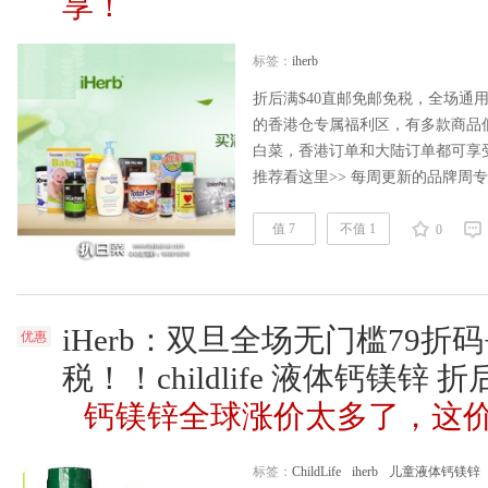
享！
标签：
iherb
折后满$40直邮免邮免税，全场通用9
的香港仓专属福利区，有多款商品
白菜，香港订单和大陆订单都可享受。ih
推荐看这里>> 每周更新的品牌周专
iHerb支持支付宝、微信支付、信用卡（银
等）支付方式，并且提供工作时间在
值 7
不值 1
0
务。 2、目前iHe……
阅读全文
iHerb：双旦全场无门槛79折
优惠
税！！childlife 液体钙镁锌 
钙镁锌全球涨价太多了，这
标签：
ChildLife
iherb
儿童液体钙镁锌