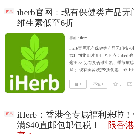
iherb官网：现有保健类产品无
优惠
维生素低至6折
标签：
iherb
iherb官网现有保健类产品无门槛7
截止到北京时间4.1号16点；iherb
这里>> 另有复合维生素、季节敏感
晨； 现有美容洗护8折优惠；截止到
止到3.30凌晨； 另，本周品牌周
$40免国际运费； 下单指南： 1、
值 3
不值 1
0
付、信用卡（银联、V……
阅读全
iHerb：香港仓专属福利来啦
优惠
满$40直邮包邮包税！
限香港