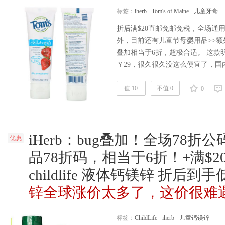
标签：
iherb
Tom's of Maine
儿童牙膏
折后满$20直邮免邮免税，全场通用
外，目前还有儿童节母婴用品>>额外
叠加相当于6折，超极合适。 这款
￥29，很久很久没这么便宜了，国
囤几只。可双码bug叠加的儿童牙膏牙刷专
of Maine Anticavity Fluoride-free 
值 10
不值 0
0
iHerb：bug叠加！全场78折公
优惠
品78折码，相当于6折！+满$
childlife 液体钙镁锌 折后到
锌全球涨价太多了，这价很难
标签：
ChildLife
iherb
儿童钙镁锌