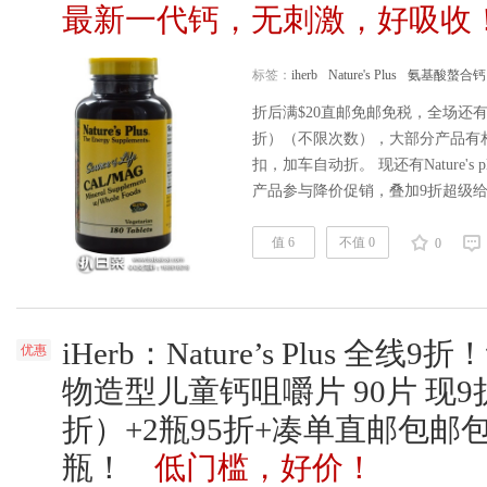
最新一代钙，无刺激，好吸收
标签：
iherb
Nature's Plus
氨基酸螯合钙
折后满$20直邮免邮免税，全场还有通
折）（不限次数），大部分产品有相
扣，加车自动折。 现还有Nature'
产品参与降价促销，叠加9折超级
公码RKW828及及数量折扣叠加。
直邮包邮包税到手￥117/瓶，凑单或
值 6
不值 0
0
iherb购买地址>> |Nature's Plus
iHerb：Nature’s Plus 
优惠
物造型儿童钙咀嚼片 90片 现9
折）+2瓶95折+凑单直邮包邮包
瓶！
低门槛，好价！