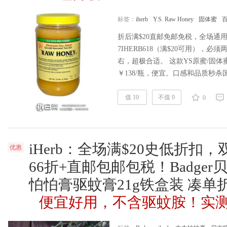
标签：
iherb
Y.S. Raw Honey
固体蜜
折后满$20直邮免邮免税，全场通用码
7IHERB618（满$20可用），
右，超极合适。 这款YS原蜜/固
￥138/瓶，便宜。口感和品质秒
蜜完全没法和它比620g的也好价。。ih
款Y.S. Eco Bee Farms, Raw Hon
值 10
不值 0
0
机……
阅读全文
iHerb：全场满$20史低折扣
优惠
66折+直邮包邮包税！Badge
怕怕膏驱蚊膏21g铁盒装 凑单折
便宜好用，不含驱蚊胺！实