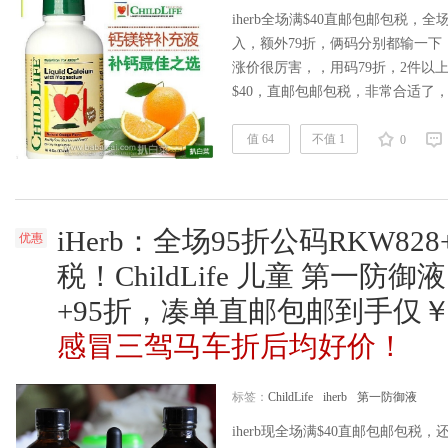
iherb全场满$40直邮包邮包税，全
入，额外79折，俩码分别都输一
涨价很厉害，，用码79折，2件以上还
$40，直邮包邮包税，非常合适了
球涨价，比哪里都便宜好多，随时断货。ih
时光钙镁锌，已经成为美国的婴儿
值 64
不值 1
0
补充，加上镁、锌、维生素D的配
iHerb：全场95折公码RKW82
优惠
税！ChildLife 儿童 第一防御液
+95折，凑单直邮包邮到手仅￥
感冒三驾马车折后均好价！
标签：
ChildLife
iherb
第一防御液
iherb现全场满$40直邮包邮包税，