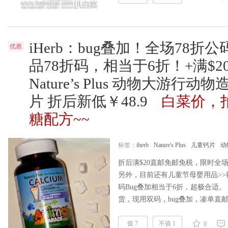
iHerb：bug叠加！全场78折公
优惠
品78折码，相当于6折！+满$
Nature’s Plus 动物大游行
片 折后新低￥48.9
白菜价，
糖配方~~
标签：
iherb
Nature's Plus
儿童钙片
动
折后满$20直邮免邮免税，限时全场
另外，目前还有儿童节母婴用品>>额
码Bug叠加相当于6折，超极合适
货，现用双码，bug叠加，凑单直邮
低，白菜价了，每瓶可吃45天，平均1天
| nature's plus专区>> | 更多
值 7
不值 1
0