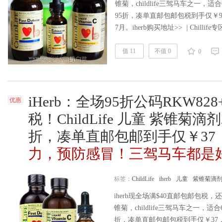
锥菊，childlife三驾马车之一，
95折，凑单直邮包邮包税到手仅￥9
7月。iherb购买地址>> | Chillif
液，和childlife VC、和Chil
华，贯叶连翘，落叶松，还加入了
值 11
不值 0
0
iHerb：全场95折公码RKW82
优惠
税！ChildLife 儿童 紫锥菊滴剂
折，凑单直邮包邮到手仅￥37
力，预防感冒！三驾马车都是
标签：
ChildLife
iherb
儿童
紫锥菊滴
iherb现全场满$40直邮包邮包税，
锥菊，childlife三驾马车之一，
折，凑单直邮包邮包税到手仅￥37，