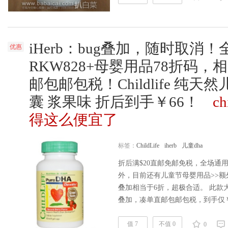
读全文
iHerb：bug叠加，随时取消！
优惠
RKW828+母婴用品78折码，相
邮包邮包税！Childlife 纯天
囊 浆果味 折后到手￥66！
c
得这么便宜了
标签：
ChildLife
iherb
儿童dha
折后满$20直邮免邮免税，全场通用
外，目前还有儿童节母婴用品>>额外
叠加相当于6折，超极合适。 此款大
叠加，凑单直邮包邮包税，到手仅￥66
久没这么便宜了。iherb购买地址>> |
联合促销品牌看这里>> | 更多保
值 7
不值 0
0