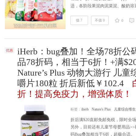
适，各阶段果泥肉泥菜泥、酸奶溶
泡芙折后仅22，溶豆到手仅25元，都
区>> 禧贝/happy baby是优
值 7
不值 0
0
快速成长为美国有机辅食高端市场
iHerb：bug叠加！全场78折公
优惠
品78折码，相当于6折！+满$
Nature’s Plus 动物大游行
嚼片180粒 折后新低￥102.4
折！提高免疫力，增强体质！
标签：
iherb
Nature's Plus
儿童综合维生
折后满$20直邮免邮免税，限时全场
另外，目前还有儿童节母婴用品>>额
码Bug叠加相当于6折，超极合适