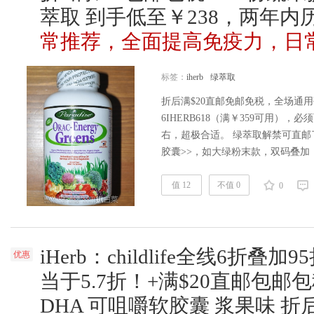
萃取 到手低至￥238，两年
常推荐，全面提高免疫力，日
标签：
iherb
绿萃取
折后满$20直邮免邮免税，全场通用码
6IHERB618（满￥359可用）
右，超极合适。 绿萃取解禁可直邮了
胶囊>>，如大绿粉末款，双码叠加
价，而且前段时间还限制直邮了，
算。 iherb购买地址>> 大热明
值 12
不值 0
0
取，兑1勺蜂蜜喝。感觉很不错，十
iHerb：childlife全线6折叠
优惠
当于5.7折！+满$20直邮包邮
DHA 可咀嚼软胶囊 浆果味 折