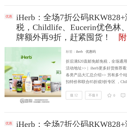
iHerb：全场7折公码RKW828
优惠
税，Childlife、Eucerin优色林、
牌额外再9折，赶紧囤货！
附
标签：
iherb
优惠码
折后满$20直邮免邮免税，全场通用码
活动地址>> | iherb更多好货推荐看这里
各类产品大汇总介绍>> 另有多个8
扣特价和联合85折或9折专区 ，Childlif
还有多品牌活动，加购物车可见，北
前100位商品列表>>……
值 12
不值 0
阅读全文
0
iHerb：全场7折公码RKW828
优惠