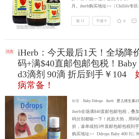
月。iherb购买地址>> | Chillife专区>> C
幼儿紫锥菊滴剂，专为婴儿配制的
品，带有天然桔子味，能让每个年龄
值 11
不值 0
0
iHerb：今天最后1天！全场降价
优惠
码+满$40直邮包邮包税！Baby 
d3滴剂 90滴 折后到手￥104
病常备！
标签：
Baby Ddrops
iherb
婴儿维生素d3
iherb全场满$40直邮包邮包税，叠加
码分别都输一下！此款大热，用码8
折，凑单或拍3件直邮包邮包税到手约￥
购买地址>> Ddrops Baby 400 IU, 90