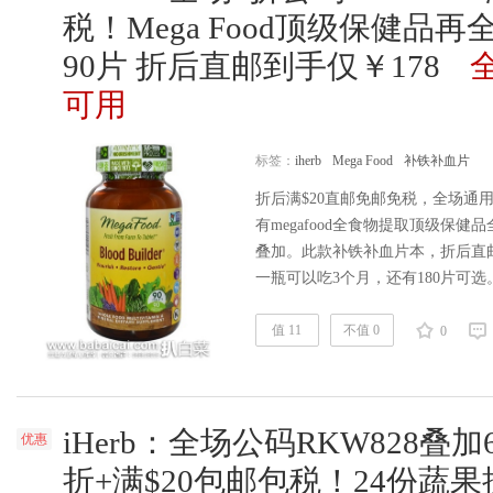
税！Mega Food顶级保健品
90片 折后直邮到手仅￥178
可用
标签：
iherb
Mega Food
补铁补血片
折后满$20直邮免邮免税，全场通用
有megafood全食物提取顶级保健
叠加。此款补铁补血片本，折后直邮
一瓶可以吃3个月，还有180片可选。ih
片，完全非转基因新鲜食物提取，
实不含农药及除草剂，不含大豆和乳
值 11
不值 0
0
铁，添加维生素C和维生素B，针
iHerb：全场公码RKW828叠加6
优惠
折+满$20包邮包税！24份蔬果