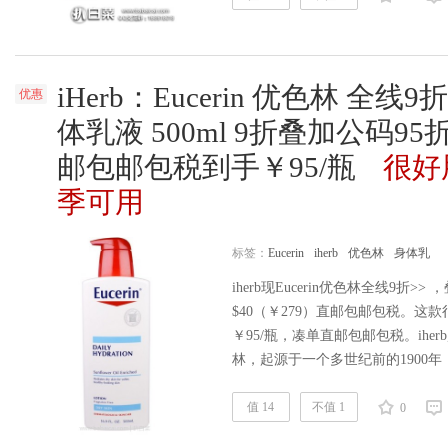
……
阅读全文
iHerb：Eucerin 优色林 
优惠
体乳液 500ml 9折叠加公码9
邮包邮包税到手￥95/瓶
很好
季可用
标签：
Eucerin
iherb
优色林
身体乳
iherb现Eucerin优色林全线9折>
$40（￥279）直邮包邮包税。
￥95/瓶，凑单直邮包邮包税。iherb
林，起源于一个多世纪前的1900年，由
始，与世界顶尖的奢侈护肤品品牌LaP
（Beiersdorf）集团。 这款Euc
值 14
不值 1
0
天然燕麦……
阅读全文