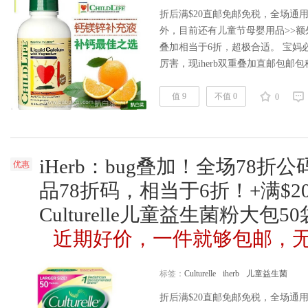
折后满$20直邮免邮免税，全场通用
外，目前还有儿童节母婴用品>>额外
叠加相当于6折，超极合适。 宝妈
厉害，现iherb双重叠加直邮包邮包
价，这价比哪里都便宜好多，随时断货。ih
>> | 每周联合促销品牌看这里>>
值 9
不值 0
0
读全文
iHerb：bug叠加！全场78折公
优惠
品78折码，相当于6折！+满$
Culturelle儿童益生菌粉大包5
近期好价，一件就够包邮，
标签：
Culturelle
iherb
儿童益生菌
折后满$20直邮免邮免税，全场通用