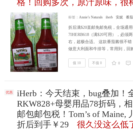
格！回购多次，原汁原味，很
标签：
Annie’s Naturals
iherb
安妮
番茄
折后满$20直邮免邮免税，全场通用码
7IHERB618（满$20可用），
右，超极合适。 这款番茄酱很不
做意大利面和牛排等，常用到，回购
算，凑单全场满$20输入以上2个码
么低了。iherb购买地址>> | 更多美
值 10
不值 0
0
Naturals, Organic, Ketchu……
阅读
iHerb：今天结束，bug叠加！
优惠
RKW828+母婴用品78折码，相
邮包邮包税！Tom’s of Maine
折后到手￥29
很久没这么低了