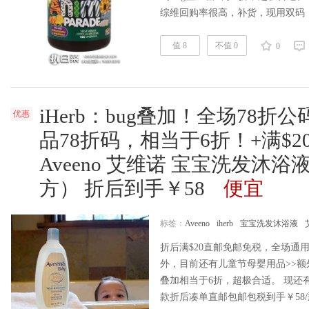
综维回购率很高，补货，现用双码，
仅￥102.45/瓶，历史新低，白菜
月，平均1天才￥1.13。iherb购买地址>>
值 8
不值 0
0
品汇……
阅读全文
iHerb：bug叠加！全场78折公
优惠
品78折码，相当于6折！+满$
Aveeno 艾维诺 宝宝洗发沐
方） 折后到手￥58
便宜
标签：
Aveeno
iherb
宝宝洗发沐浴液
折后满$20直邮免邮免税，全场通用
外，目前还有儿童节母婴用品>>额外
叠加相当于6折，超极合适。 现还有
款折后凑单直邮包邮包税到手￥58/瓶