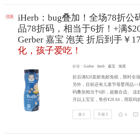
iHerb：bug叠加！全场78折公
优惠
品78折码，相当于6折！+满$
Gerber 嘉宝 泡芙 折后到手￥17
化，孩子爱吃！
标签：
Gerber
iherb
嘉宝
泡芙
折后满$20直邮免邮免税，限时全场
另外，目前还有儿童节母婴用品>>额
码叠加相当于6折，超极合适。 这款Ge
月以上宝宝，售价¥28.84，用双码
手非常便宜了，平时打折凑单也要25元
Gerber嘉宝专场>> | 母婴用品>>额
值 6
不值 0
0