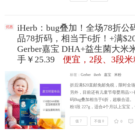
iHerb：bug叠加！全场78折公
优惠
品78折码，相当于6折！+满$
Gerber嘉宝 DHA+益生菌大米米
手￥25.39
便宜，2段、3段
标签：
Gerber
iherb
嘉宝
米粉
折后满$20直邮免邮免税，限时全场
另外，目前还有儿童节母婴用品>>额
码Bug叠加相当于6折，超极合适。 这
粉1段 227g，适合4个月以上宝宝，售
单直邮包邮包税，到手非常便宜了
等也都是好价。iherb购买地址>> | 
值 7
不值 0
0
阅读全文